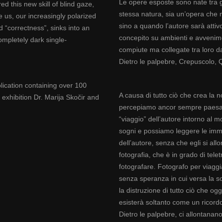
Le opere esposte sono nate tra 
d this new skill of blind gaze,
stessa natura, sia un’opera che 
 us, our increasingly polarized
sino a quando l’autore sarà atti
d “correctness”, sinks into an
concepito su ambienti e avvenimen
mpletely dark single-
compiute ma collegate tra loro da
Dietro le palpebre, Crepuscolo, 
ication containing over 100
A causa di tutto ciò che crea la n
 exhibition Dr. Marija Skočir and
percepiamo ancor sempre paesaggi
“viaggio” dell’autore intorno al 
sogni e possiamo leggere le imma
dell’autore, senza che egli si allo
fotografia, che è in grado di tel
fotografare. Fotografo per viaggi
senza speranza in cui versa la 
la distruzione di tutto ciò che 
esisterà soltanto come un ricordo
Dietro le palpebre, ci allontana