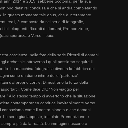
gli anni 2014 e 2019, sebbene Scotoma, per la sua
non può definirsi conclusa e che si andrà completando
vo. In questo momento tale opus, che è interamente
ti reali, è composto da sei serie di fotografie,
 titoli eloquenti: Ricordi di domani, Premonizione,
Quasi speranza e Verso il buio.
ostra coscienza, nelle foto della serie Ricordi di domani
 archetipici attraverso i quali possiamo seguire il
mondo. La macchina fotografica diventa la fabbrica dei
gini come un diario intimo delle “partenze”
ntani dal proprio cortile. Dimostrano la forza della
etrasportarci. Come dice DK: “Non viaggio per
are.” Allo stesso tempo ci avvertono che la situazione
società contemporanea conduce inevitabilmente verso
oggi conosciamo come il nostro pianeta e che domani
. Le serie giustapposte, intitolate Premonizione e
no sempre più dalla realtà. Le immagini nascono e