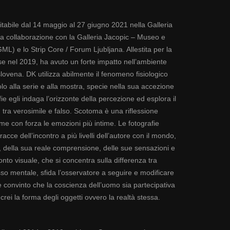
tabile dal 14 maggio al 27 giugno 2021 nella Galleria
lla collaborazione con la Galleria Jacopic – Museo e
GML) e lo Strip Core / Forum Ljubljana. Allestita per la
ese nel 2019, ha avuto un forte impatto nell’ambiente
ovena. DK utilizza abilmente il fenomeno fisiologico
tolo alla serie e alla mostra, specie nella sua accezione
ie egli indaga l’orizzonte della percezione ed esplora il
 tra verosimile e falso. Scotoma è una riflessione
me con forza le emozioni più intime. Le fotografie
cce dell’incontro a più livelli dell’autore con il mondo,
 della sua reale comprensione, delle sue sensazioni e
conto visuale, che si concentra sulla differenza tra
o mentale, sfida l’osservatore a seguire e modificare
è convinto che la coscienza dell’uomo sia partecipativa
rei la forma degli oggetti ovvero la realtà stessa.