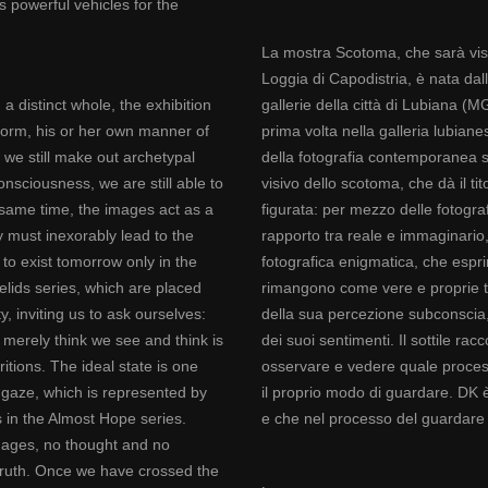
s powerful vehicles for the
La mostra Scotoma, che sarà visi
Loggia di Capodistria, è nata da
a distinct whole, the exhibition
gallerie della città di Lubiana (M
form, his or her own manner of
prima volta nella galleria lubian
we still make out archetypal
della fotografia contemporanea sl
nsciousness, we are still able to
visivo dello scotoma, che dà il ti
e same time, the images act as a
figurata: per mezzo delle fotograf
 must inexorably lead to the
rapporto tra reale e immaginario,
 to exist tomorrow only in the
fotografica enigmatica, che espri
lids series, which are placed
rimangono come vere e proprie tra
, inviting us to ask ourselves:
della sua percezione subconscia,
merely think we see and think is
dei suoi sentimenti. Il sottile rac
tions. The ideal state is one
osservare e vedere quale process
 gaze, which is represented by
il proprio modo di guardare. DK 
s in the Almost Hope series.
e che nel processo del guardare c
images, no thought and no
Truth. Once we have crossed the