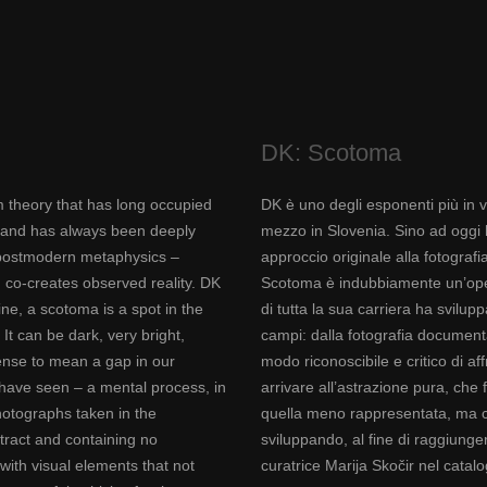
DK: Scotoma
 theory that has long occupied
DK è uno degli esponenti più in v
e, and has always been deeply
mezzo in Slovenia. Sino ad oggi 
 postmodern metaphysics –
approccio originale alla fotografi
, co-creates observed reality. DK
Scotoma è indubbiamente un’opera
ine, a scotoma is a spot in the
di tutta la sua carriera ha svilupp
 It can be dark, very bright,
campi: dalla fotografia documenta
 sense to mean a gap in our
modo riconoscibile e critico di af
have seen – a mental process, in
arrivare all’astrazione pura, che 
hotographs taken in the
quella meno rappresentata, ma ch
stract and containing no
sviluppando, al fine di raggiunger
with visual elements that not
curatrice Marija Skočir nel cata