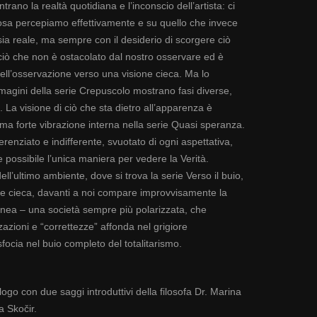
trano la realtà quotidiana e l’inconscio dell’artista: ci
osa percepiamo effettivamente e su quello che invece
a reale, ma sempre con il desiderio di scorgere ciò
 ciò che non è ostacolato dal nostro osservare ed è
ell’osservazione verso una visione cieca. Ma lo
agini della serie Crepuscolo mostrano fasi diverse,
. La visione di ciò che sta dietro all’apparenza è
ma forte vibrazione interna nella serie Quasi speranza.
erenziato e indifferente, svuotato di ogni aspettativa,
possibile l’unica maniera per vedere la Verità.
ell’ultimo ambiente, dove si trova la serie Verso il buio,
one cieca, davanti a noi compare improvvisamente la
nea – una società sempre più polarizzata, che
zazioni e “correttezze” affonda nel grigiore
ocia nel buio completo del totalitarismo.
ogo con due saggi introduttivi della filosofa Dr. Marina
a Skočir.