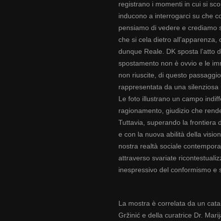
registrano i momenti in cui si scon
inducono a interrogarci su che c
pensiamo di vedere e crediamo si
che si cela dietro all’apparenza,
dunque Reale. DK sposta l’atto d
spostamento non è ovvio e le imm
non riuscite, di questo passaggio
rappresentata da una silenziosa 
Le foto illustrano un campo indiff
ragionamento, giudizio che rende 
Tuttavia, superando la frontiera d
e con la nuova abilità della visi
nostra realtà sociale contempora
attraverso svariate ricontestualiz
inespressivo del conformismo e sf
La mostra è correlata da un catal
Gržinić e della curatrice Dr. Marij